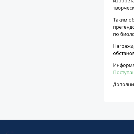
изобрета
творческ
Таким об
претендо
по биоло
Награжд
обстанов
Информа
Поступа
Дополнит