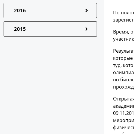
2016
По поло
зарегис
2015
Время, о
участни
Результа
которые 
тур, кот
олимпиа
по биоло
прохожд
Открыта
академи
09.11.20
мероприя
физическ