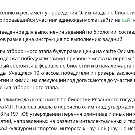
жению и регламенту проведения Олимпиады по биологии
трировавшийся участник единожды может зайти на
сайт
и
тведенное для выполнения заданий по биологии, составля
ков размещена инструкция по выполнению заданий.
ты отборочного этапа будут размещены на сайте Олимпи
одержат победу или займут призовые места на первом 
орый состоится в феврале по биологии и в начале марта п
ды. Учащиеся 10 классов, победители и призеры заклю
гии и химии, на следующий год допускаются до участия
ения отборочного этапа.
я олимпиада школьников по биологии Рязанского госуд
ка И.П. Павлова вошла в перечень олимпиад, утвержде
18 № 197 «Об утверждении перечня олимпиад и иных инте
тий, направленных на развитие интеллектуальных и тво
ой культурой и спортом, интереса к научной (научно-ис