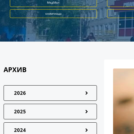
МедМол
олимпиада
АРХИВ
2026
2025
2024