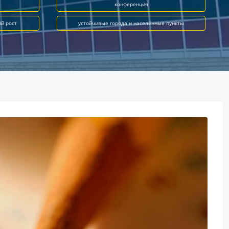
конференция
ий рост
устойчивые города и населённые пункты