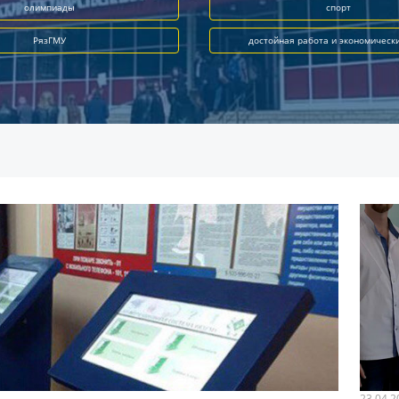
олимпиады
спорт
РязГМУ
достойная работа и экономическ
23.04.2