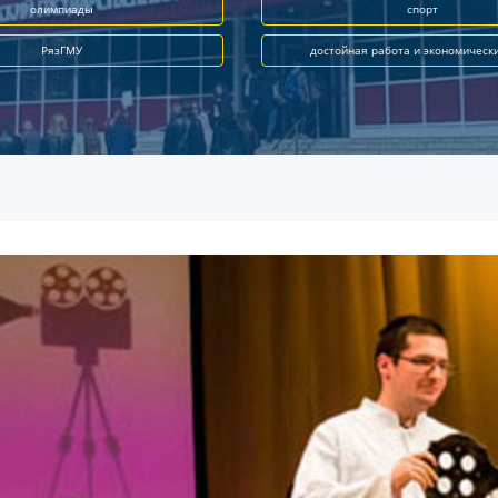
олимпиады
спорт
РязГМУ
достойная работа и экономическ