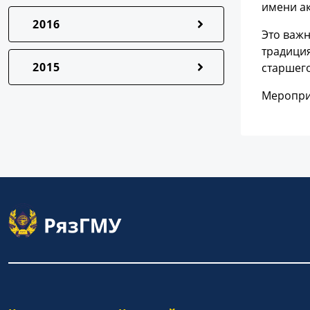
имени а
2016
Это важн
традиция
2015
старшег
Мероприя