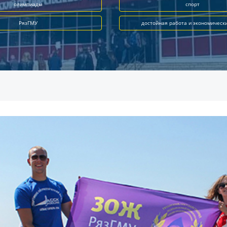
олимпиады
спорт
РязГМУ
достойная работа и экономическ