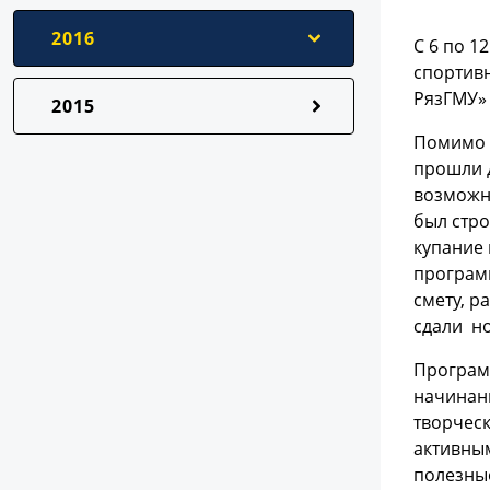
2016
С 6 по 1
спортивн
РязГМУ»
2015
Помимо 
прошли д
возможно
был стро
купание 
программ
смету, р
сдали но
Программ
начинани
творческ
активны
полезные