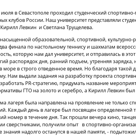
2 июля в Севастополе проходил студенческий спортивно
ых клубов России. Наш университет представляли студ
 Кирилл Левкин и Светлана Трущелева.
насыщенной образовательной, спортивной, культурно-р
ва финала по настольному теннису и шахматам всеросси
сть, которую нам дал университет, и отправилась в этот 
гий распорядок дня, ранний подъем, утренняя зарядка,
в море в строго отведенное время. Но благодаря тако
у. Нам выдали задания на разработку проекта спортив
азработать PR-стратегию, придумать название мероприя
рмативы ГТО на золото и серебро, а Кирилл Левкин был 
а лагеря была направлена на проявление не только сп
й. Каждый день в лагере был посвящен определенной т
ий номер в течение дня. Так прошли вечера кино, танц
ми сверстниками, получили опыт в спортивно-организа
 знания надолго останутся в нашей памяти, - подытожи