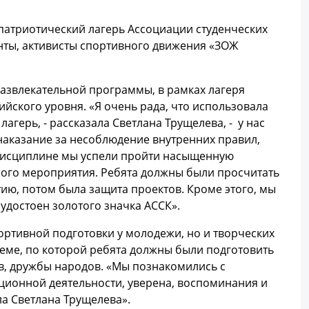
-патриотический лагерь Ассоциации студенческих
енты, активисты спортивного движения «ЗОЖ
азвлекательной программы, в рамках лагеря
йского уровня. «Я очень рада, что использовала
лагерь, - рассказала Светлана Трущелева, - у нас
 наказание за несоблюдение внутренних правил,
й дисциплине мы успели пройти насыщенную
ного мероприятия. Ребята должны были просчитать
тию, потом была защита проектов. Кроме этого, мы
удостоен золотого значка АССК».
ортивной подготовки у молодежи, но и творческих
еме, по которой ребята должны были подготовить
ев, дружбы народов. «Мы познакомились с
ционной деятельности, уверена, воспоминания и
ла Светлана Трущелева».