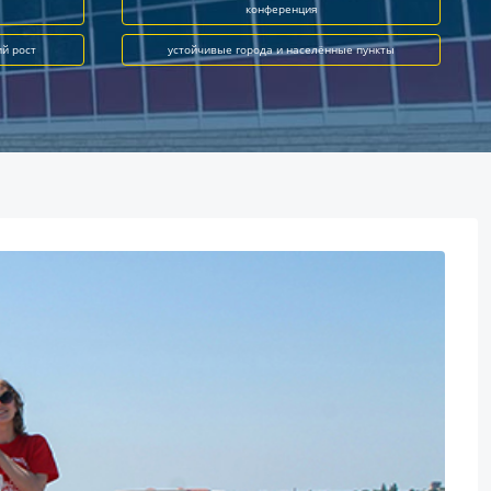
конференция
ий рост
устойчивые города и населённые пункты