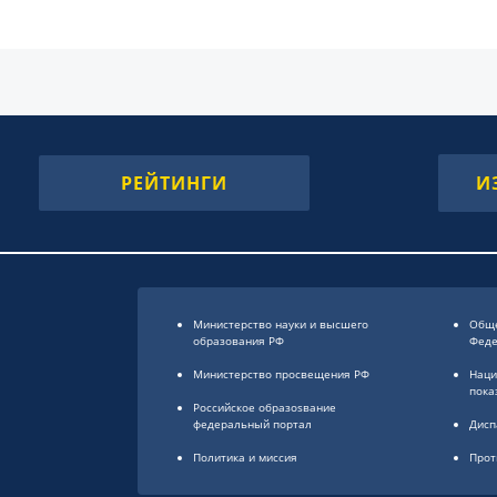
РЕЙТИНГИ
И
Министерство науки и высшего
Обще
образования РФ
Фед
Министерство просвещения РФ
Наци
пока
Российское образоsвание
федеральный портал
Дисп
Политика и миссия
Прот