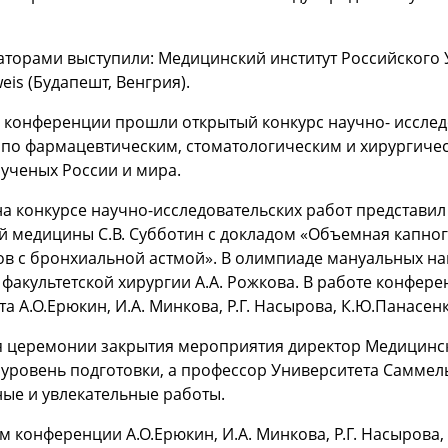
аторами выступили: Медицинский институт Российского
is (Будапешт, Венгрия).
х конференции прошли открытый конкурс научно- иссле
 по фармацевтическим, стоматологическим и хирургичес
ученых России и мира.
а конкурсе научно-исследовательских работ представи
 медицины С.В. Субботин с докладом «Объемная капног
в с бронхиальной астмой». В олимпиаде мануальных на
факультетской хирургии А.А. Рожкова. В работе конфер
та А.О.Ерюкин, И.А. Минкова, Р.Г. Насырова, К.Ю.Панасенк
я церемонии закрытия мероприятия директор Медицинск
уровень подготовки, а профессор Университета Саммель
ые и увлекательные работы.
м конференции А.О.Ерюкин, И.А. Минкова, Р.Г. Насырова,