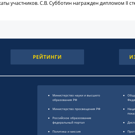
аты участников. С.В. Субботин награжден дипломом II сте
РЕЙТИНГИ
И
Министерство науки и высшего
Обще
образования РФ
Фед
Министерство просвещения РФ
Наци
пока
Российское образоsвание
федеральный портал
Дисп
Политика и миссия
Прот