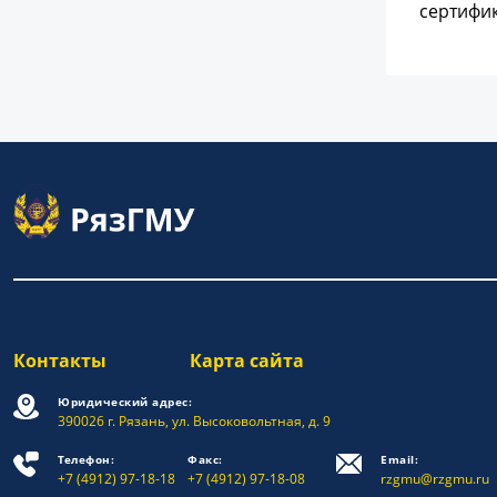
сертифик
Контакты
Карта сайта
Юридический адрес:
390026 г. Рязань, ул. Высоковольтная, д. 9
Телефон:
Факс:
Email:
+7 (4912) 97-18-18
+7 (4912) 97-18-08
rzgmu@rzgmu.ru