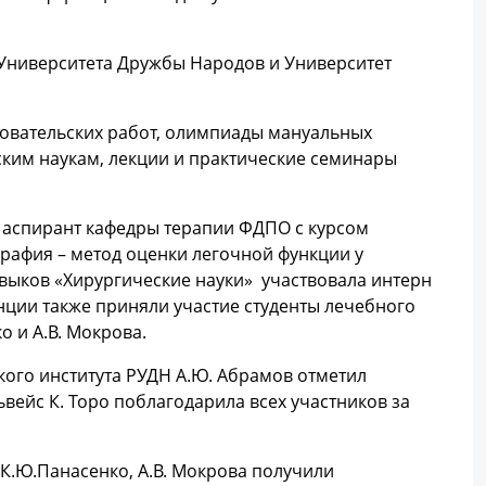
 Университета Дружбы Народов и Университет
довательских работ, олимпиады мануальных
ким наукам, лекции и практические семинары
л аспирант кафедры терапии ФДПО с курсом
рафия – метод оценки легочной функции у
выков «Хирургические науки» участвовала интерн
енции также приняли участие студенты лечебного
о и А.В. Мокрова.
ого института РУДН А.Ю. Абрамов отметил
вейс К. Торо поблагодарила всех участников за
 К.Ю.Панасенко, А.В. Мокрова получили