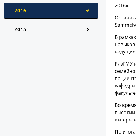
2016».
2016
Организ
Sammelwe
2015
В рамка
навыков
ведущих 
РязГМУ н
семейной
пациенто
кафедры 
факульте
Во врем
высокий 
интересн
По итога