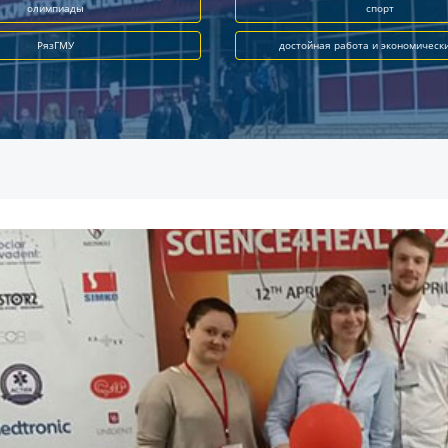
олимпиады
спорт
РязГМУ
достойная работа и экономическ