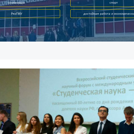
олимпиады
спорт
РязГМУ
достойная работа и экономическ