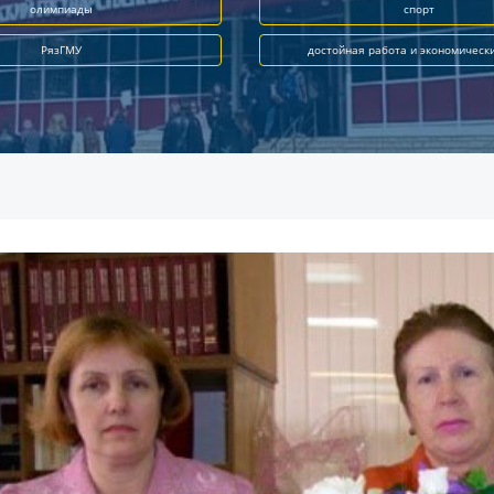
олимпиады
спорт
РязГМУ
достойная работа и экономическ