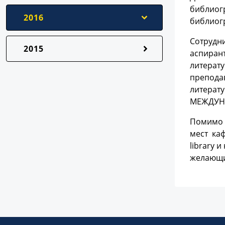
библиогр
2016
библиог
Сотрудни
2015
аспирант
литерату
преподав
литерату
МЕЖДУНА
Помимо э
мест каф
library 
желающи