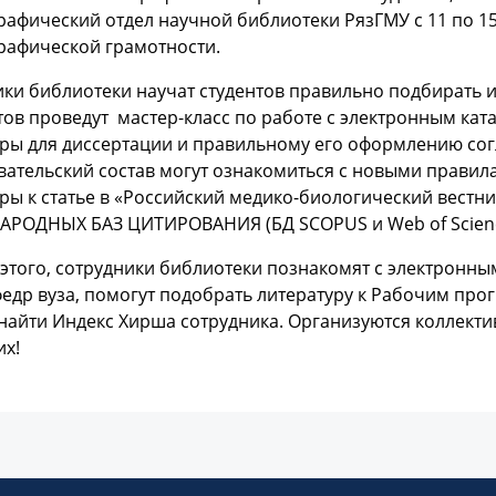
афический отдел научной библиотеки РязГМУ с 11 по 15
рафической грамотности.
ки библиотеки научат студентов правильно подбирать и
ов проведут мастер-класс по работе с электронным кат
ры для диссертации и правильному его оформлению согл
ательский состав могут ознакомиться с новыми правила
ры к статье в «Российский медико-биологический вестни
РОДНЫХ БАЗ ЦИТИРОВАНИЯ (БД SCOPUS и Web of Scienc
того, сотрудники библиотеки познакомят с электронным
едр вуза, помогут подобрать литературу к Рабочим прог
и найти Индекс Хирша сотрудника. Организуются коллек
х!