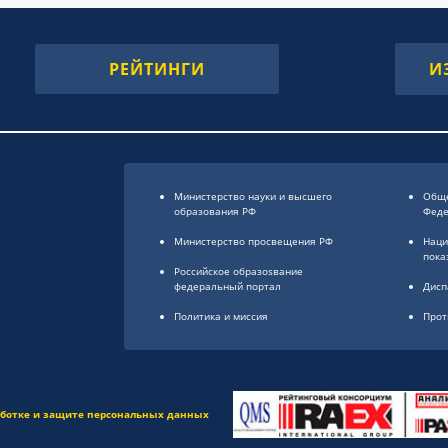
РЕЙТИНГИ
И
Министерство науки и высшего
Обще
образования РФ
Фед
Министерство просвещения РФ
Наци
пока
Российское образоsвание
федеральный портал
Дисп
Политика и миссия
Прот
аботке и защите персональных данных