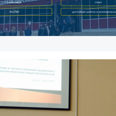
олимпиады
спорт
РязГМУ
достойная работа и экономическ