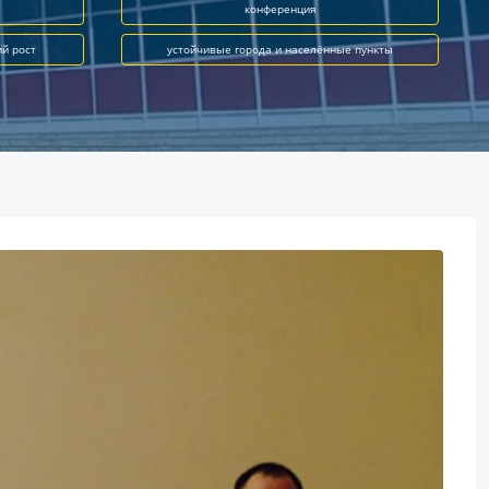
конференция
ий рост
устойчивые города и населённые пункты