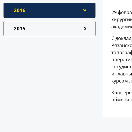
2016
29 февр
хирурги
академи
2015
С докла
Рязанско
топограф
операти
сосудист
и главны
курсом л
Конфере
обменял