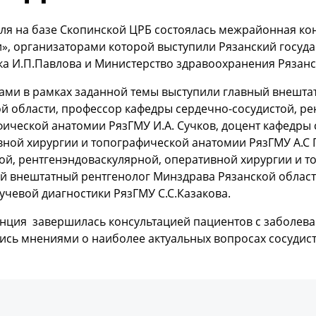
аля на базе Скопинской ЦРБ состоялась межрайонная ко
и», организаторами которой выступили Рязанский госуд
ка И.П.Павлова и Министерство здравоохранения Рязан
дами в рамках заданной темы выступили главный внешта
й области, профессор кафедры сердечно-сосудистой, ре
ической анатомии РязГМУ И.А. Сучков, доцент кафедры 
вной хирургии и топографической анатомии РязГМУ А.С 
ой, рентгенэндоваскулярной, оперативной хирургии и 
й внештатный рентгенолог Минздрава Рязанской област
учевой диагностики РязГМУ С.С.Казакова.
нция завершилась консультацией пациентов с заболеван
ись мнениями о наиболее актуальных вопросах сосудис