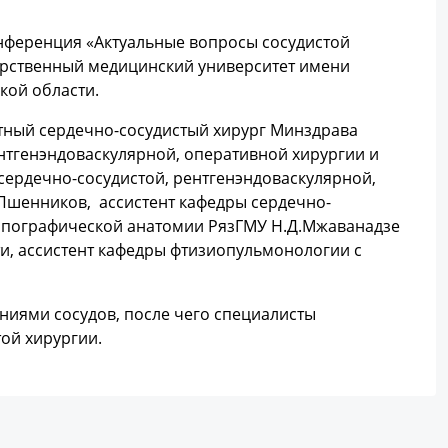
нференция «Актуальные вопросы сосудистой
арственный медицинский университет имени
ской области.
тный сердечно-сосудистый хирург Минздрава
нтгенэндоваскулярной, оперативной хирургии и
сердечно-сосудистой, рентгенэндоваскулярной,
Пшенников, ассистент кафедры сердечно-
топографической анатомии РязГМУ Н.Д.Мжаванадзе
и, ассистент кафедры фтизиопульмонологии с
иями сосудов, после чего специалисты
той хирургии.