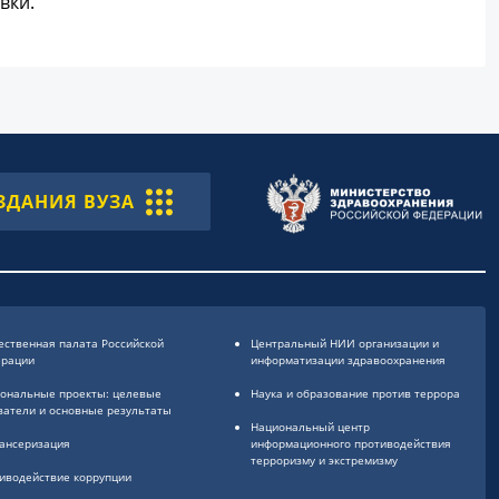
вки.
ЗДАНИЯ ВУЗА
ственная палата Российской
Центральный НИИ организации и
ерации
информатизации здравоохранения
ональные проекты: целевые
Наука и образование против террора
затели и основные результаты
Национальный центр
ансеризация
информационного противодействия
терроризму и экстремизму
иводействие коррупции