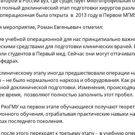
 второй в России вуз, где существует многопрофильна
и полный доклинический этап подготовки хирургов разл
операционная была открыта в 2013 году в Первом МГМУ
я мероприятие, Роман Евгеньевич отметил:
ие учебной операционной для нас принципиально важно
скими средствами для подготовки клинических врачей.
ли студентов в Первый мед. Сейчас они могут оттачива
афедрах.
линическому этапу иногда предшествовали операции на
 – не было нормального наркоза и оборудования. Как р
жной доклинической подготовки. Изменения, происходя
е время, позволяют полностью заполнить этот пробел.
 РязГМУ на первом этапе обучающиеся получают теорети
онного обучения, отрабатывая практические навыки на
рах последнего поколения.
 после этого переходят к третьему этапу - в учебную о