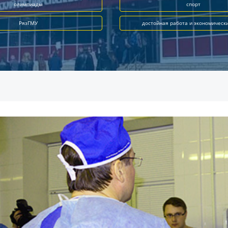
олимпиады
спорт
РязГМУ
достойная работа и экономическ