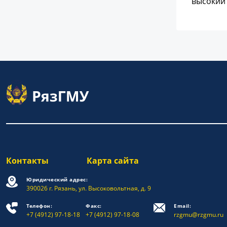
высокий 
Контакты
Карта сайта
Юридический адрес:
390026 г. Рязань, ул. Высоковольтная, д. 9
Телефон:
Факс:
Email:
+7 (4912) 97-18-18
+7 (4912) 97-18-08
rzgmu@rzgmu.ru