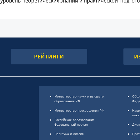
уровень теоретических знаний и практической подгото
РЕЙТИНГИ
И
Министерство науки и высшего
Обще
образования РФ
Фед
Министерство просвещения РФ
Наци
пока
Российское образоsвание
федеральный портал
Дисп
Политика и миссия
Прот