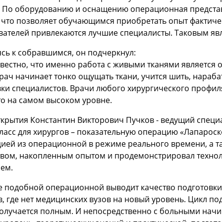
. По оборудованию и оснащению операционная представ
 что позволяет обучающимся приобретать опыт фактичес
ателей привлекаются лучшие специалисты. Таковым явл
сь к собравшимся, он подчеркнул:
звестно, что именно работа с живыми тканями является 
рач начинает тонко ощущать ткани, учится шить, нараба
ки специалистов. Врачи любого хирургического профиля 
то на самом высоком уровне.
ткрытия Константин Викторович Пучков - ведущий специ
ласс для хирургов – показательную операцию «Лапароск
цией из операционной в режиме реального времени, а т
твом, накопленным опытом и продемонстрировал техно
лем.
 подобной операционной выводит качество подготовки 
, где нет медицинских вузов на новый уровень. Цикл п
получается полным. И непосредственно с больными нач