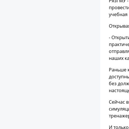
РязГМУ -
провест
учебная 
Открыва
- Открыт
практиче
отправля
наших к
Раньше к
доступны
без дол
настояще
Сейчас в
симуляци
тренаже
И только