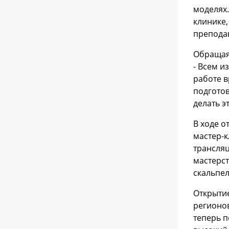
моделях
клинике,
преподав
Обращая
- Всем и
работе в
подготов
делать э
В ходе о
мастер-к
трансля
мастерс
скальпе
Открытие
регионов
теперь 