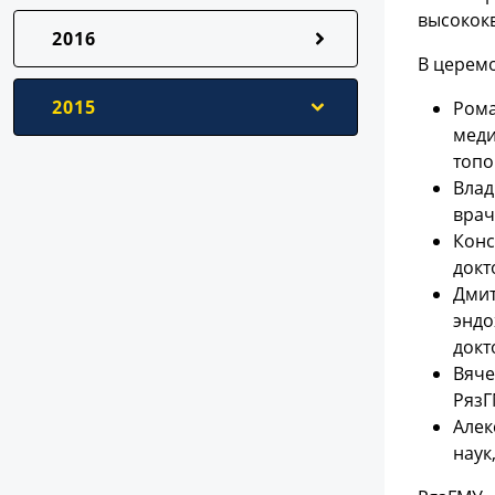
высокок
2016
В церем
2015
Рома
меди
топо
Влад
врач
Конс
докт
Дмит
эндо
докт
Вяче
РязГ
Алек
наук