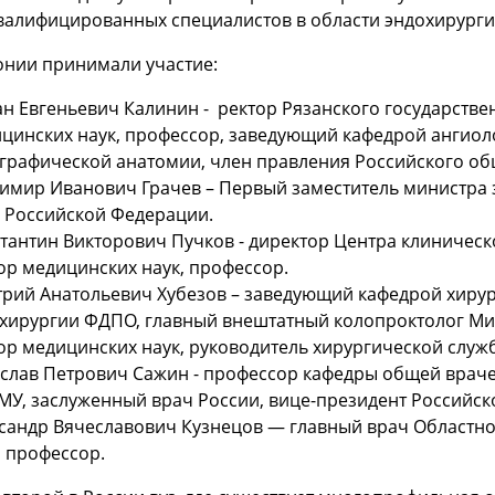
валифицированных специалистов в области эндохирурги
онии принимали участие:
н Евгеньевич Калинин - ректор Рязанского государстве
цинских наук, профессор, заведующий кафедрой ангиоло
графической анатомии, член правления Российского общ
имир Иванович Грачев – Первый заместитель министра 
 Российской Федерации.
тантин Викторович Пучков - директор Центра клиническ
ор медицинских наук, профессор.
рий Анатольевич Хубезов – заведующий кафедрой хирур
хирургии ФДПО, главный внештатный колопроктолог Мин
ор медицинских наук, руководитель хирургической слу
слав Петрович Сажин - профессор кафедры общей врач
МУ, заслуженный врач России, вице-президент Российск
сандр Вячеславович Кузнецов — главный врач Областн
, профессор.