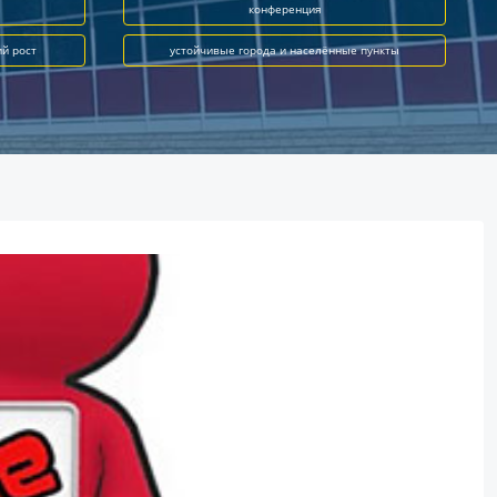
конференция
ий рост
устойчивые города и населённые пункты