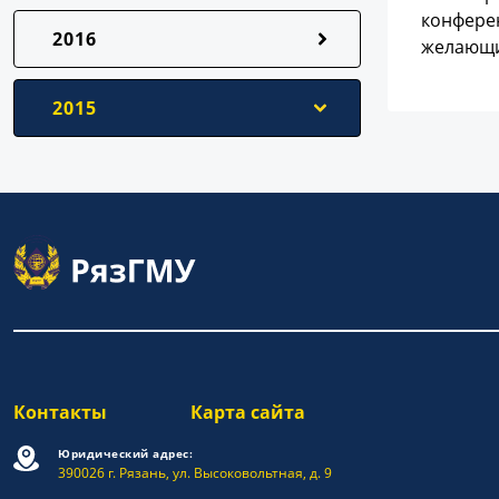
конферен
2016
желающи
2015
Контакты
Карта сайта
Юридический адрес:
390026 г. Рязань, ул. Высоковольтная, д. 9