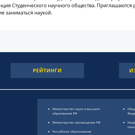
ция Студенческого научного общества. Приглашаются ру
е заниматься наукой.
РЕЙТИНГИ
И
Министерство науки и высшего
Обще
образования РФ
Фед
Министерство просвещения РФ
Наци
пока
Российское образоsвание