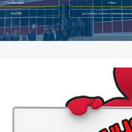
олимпиады
спорт
РязГМУ
достойная работа и экономическ