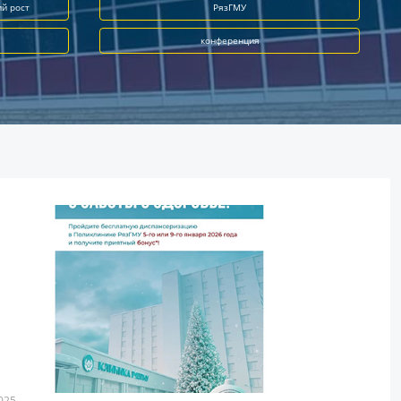
ий рост
РязГМУ
конференция
025