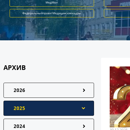
МедМол
ФедеральныйпроектМедицинскиекадры
АРХИВ
2026
2025
2024
30.12.2025