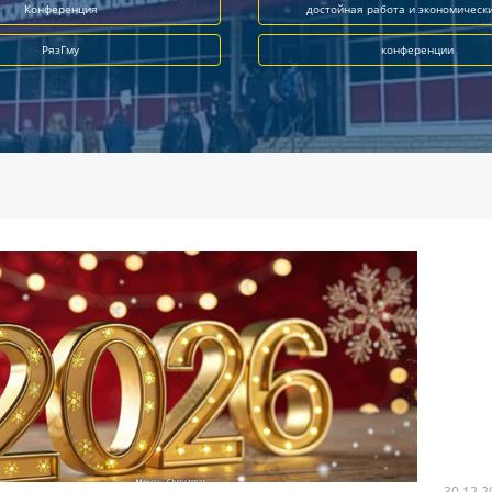
Конференция
достойная работа и экономическ
РязГму
конференции
30.12.2