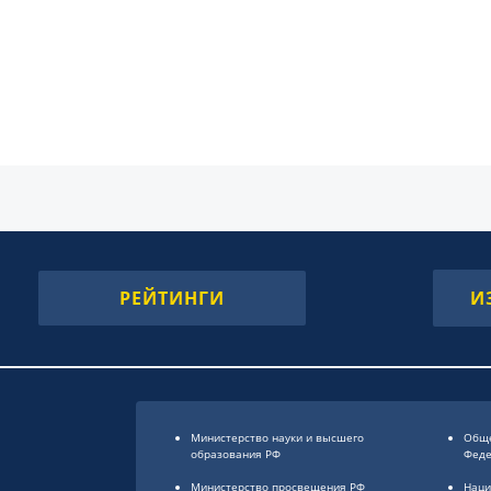
РЕЙТИНГИ
И
Министерство науки и высшего
Обще
образования РФ
Фед
Министерство просвещения РФ
Наци