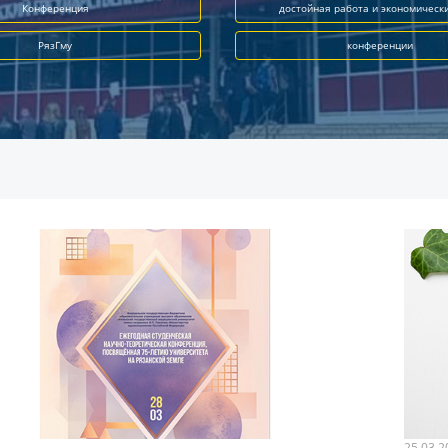
Конференция
достойная работа и экономическ
РязГму
конференции
25.03.2