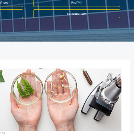
ий рост
РязГМУ
конференция
025