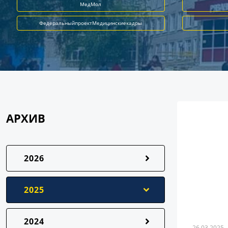
МедМол
ФедеральныйпроектМедицинскиекадры
АРХИВ
2026
2025
2024
26.03.2025