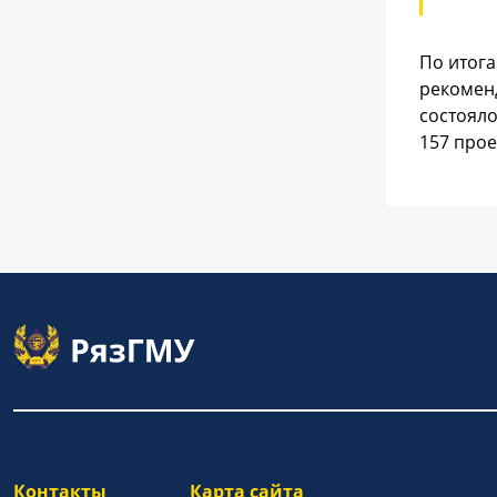
По итога
рекоменд
состояло
157 прое
Контакты
Карта сайта