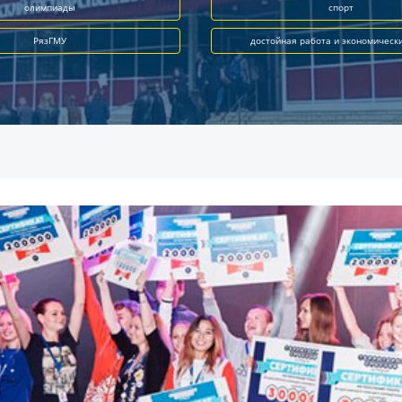
олимпиады
спорт
РязГМУ
достойная работа и экономическ