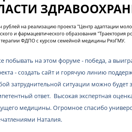
ЛАСТИ ЗДРАВООХРАН
ч рублей на реализацию проекта "Центр адаптации мол
кого и фармацевтического образования "Траектория рос
 терапии ФДПО с курсом семейной медицины РязГМУ.
е побывать на этом форуме - победа, а выигр
оекта - создать сайт и горячую линию подде
бой затруднительной ситуации можно будет з
петентный ответ. Высокая экспертная оценка
дущего медицины. Огромное спасибо универси
ечатлениями Наталия.