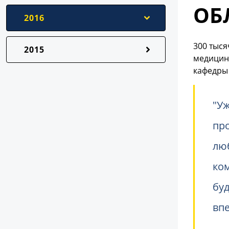
ОБ
2016
300 тыся
2015
медицинс
кафедры
"Уж
пр
лю
ком
бу
вп