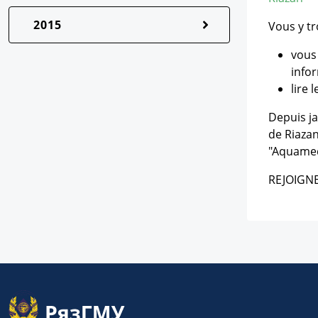
2015
Vous y tr
vous 
info
lire 
Depuis ja
de Riazan
"Aquamed
REJOIGN