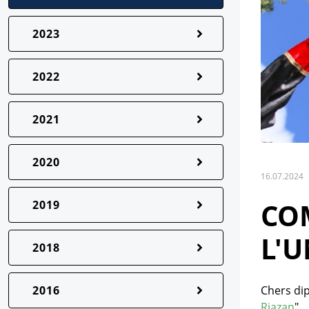
2023
2022
2021
2020
16.07.2024
CO
2019
L'U
2018
2016
Chers dip
Riazan
"