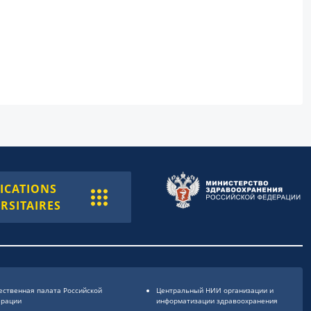
ICATIONS
RSITAIRES
ственная палата Российской
Центральный НИИ организации и
ерации
информатизации здравоохранения