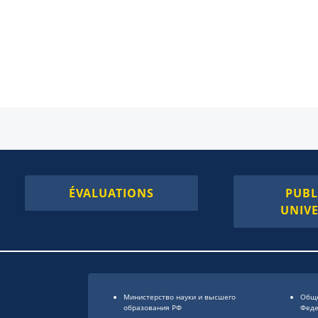
ÉVALUATIONS
PUBL
UNIVE
Министерство науки и высшего
Обще
образования РФ
Фед