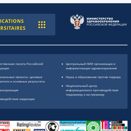
ICATIONS
RSITAIRES
ственная палата Российской
Центральный НИИ организации и
ерации
информатизации здравоохранения
ональные проекты: целевые
Наука и образование против террора
затели и основные результаты
Национальный центр
ансеризация
информационного противодействия
терроризму и экстремизму
иводействие коррупции