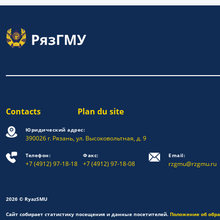
Contacts
Plan du site
Юридический адрес:
390026 г. Рязань, ул. Высоковольтная, д. 9
Телефон:
Факс:
Email:
+7 (4912) 97-18-18
+7 (4912) 97-18-08
rzgmu@rzgmu.ru
2026 © RyazSMU
Сайт собирает статистику посещения и данные посетителей.
Положение об обр