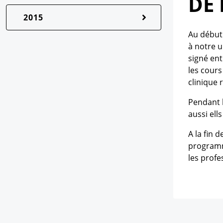
DE
2015
Au début 
à notre u
signé ent
les cours
clinique 
Pendant l
aussi ell
A la fin 
programme
les profe