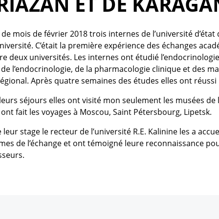
 RIAZAN ET DE KARAG
de mois de février 2018 trois internes de l’université d’é
niversité. C’était la première expérience des échanges aca
re deux universités. Les internes ont étudié l’endocrinologie
 de l’endocrinologie, de la pharmacologie clinique et des mal
régional. Après quatre semaines des études elles ont réussi
eurs séjours elles ont visité mon seulement les musées de l’
s ont fait les voyages à Moscou, Saint Pétersbourg, Lipetsk.
de leur stage le recteur de l’université R.E. Kalinine les a acc
s de l’échange et ont témoigné leure reconnaissance pour ce
sseurs.