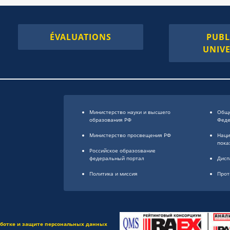
ÉVALUATIONS
PUBL
UNIVE
Министерство науки и высшего
Обще
образования РФ
Фед
Министерство просвещения РФ
Наци
пока
Российское образоsвание
федеральный портал
Дисп
Политика и миссия
Прот
аботке и защите персональных данных