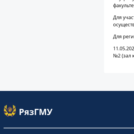
факульте
Для учас
осуществ
Для реги
11.05.20
№2 (зал 