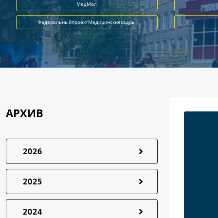
МедМол
ФедеральныйпроектМедицинскиекадры
АРХИВ
2026
2025
2024