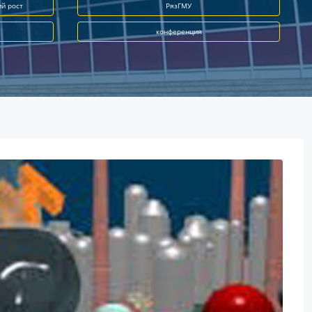
ий рост
РязГМУ
конференция