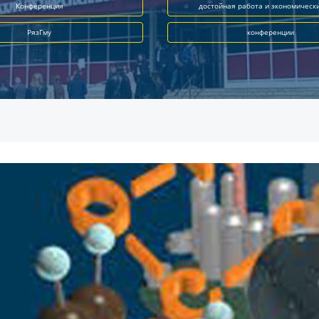
Конференция
достойная работа и экономическ
РязГму
конференции