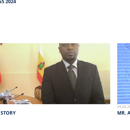
S 2024
04.06.2
 STORY
MR. 