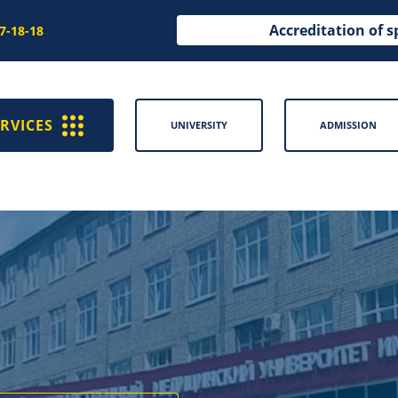
Accreditation of s
97-18-18
RVICES
UNIVERSITY
ADMISSION