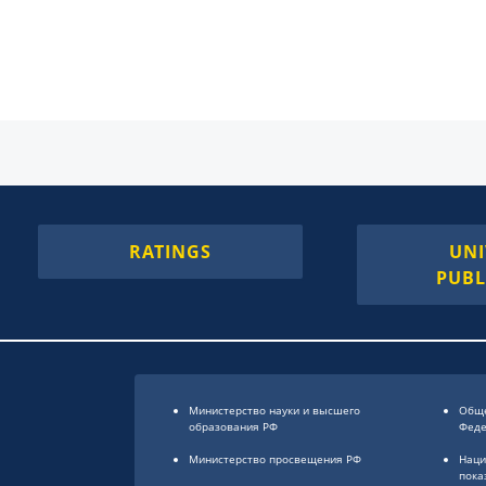
RATINGS
UNI
PUBL
Министерство науки и высшего
Обще
образования РФ
Фед
Министерство просвещения РФ
Наци
пока