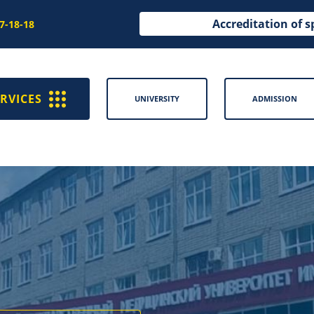
Accreditation of s
97-18-18
RVICES
UNIVERSITY
ADMISSION