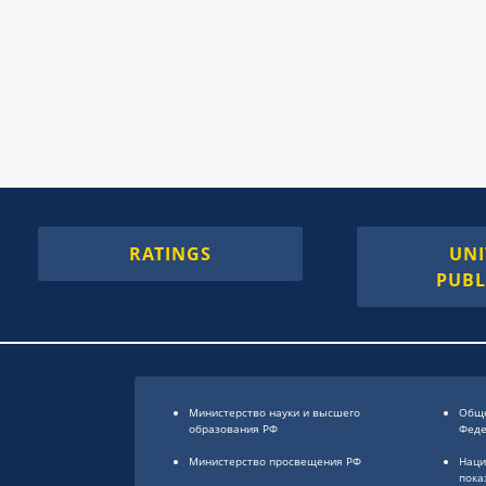
RATINGS
UNI
PUBL
Министерство науки и высшего
Обще
образования РФ
Фед
Министерство просвещения РФ
Наци
пока