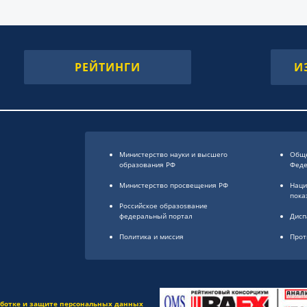
РЕЙТИНГИ
И
Министерство науки и высшего
Обще
образования РФ
Фед
Министерство просвещения РФ
Наци
пока
Российское образоsвание
федеральный портал
Дисп
Политика и миссия
Прот
аботке и защите персональных данных