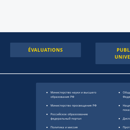
ÉVALUATIONS
PUBL
UNIVE
Министерство науки и высшего
Обще
образования РФ
Фед
Министерство просвещения РФ
Наци
пока
Российское образоsвание
федеральный портал
Дисп
Политика и миссия
Прот