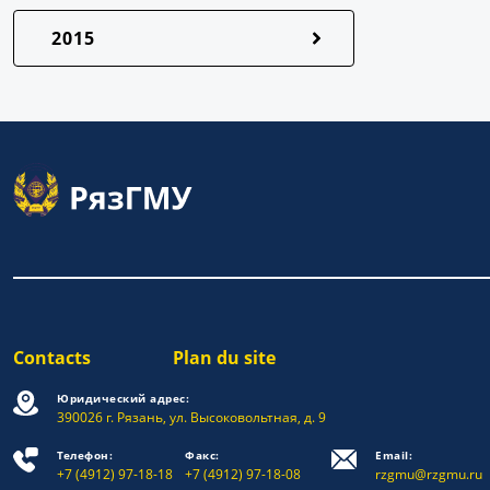
2015
Contacts
Plan du site
Юридический адрес:
390026 г. Рязань, ул. Высоковольтная, д. 9
Телефон:
Факс:
Email:
+7 (4912) 97-18-18
+7 (4912) 97-18-08
rzgmu@rzgmu.ru