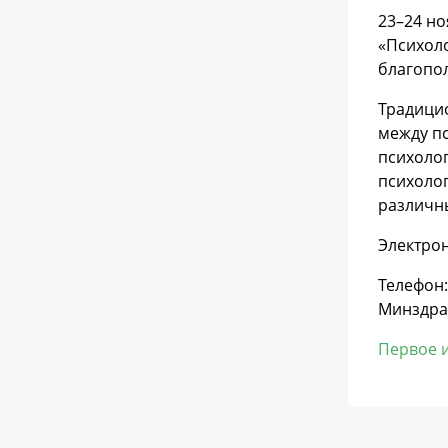
23–24 но
«Психоло
благопол
Традици
между пс
психоло
психоло
различны
Электрон
Телефон:
Минздра
Первое 