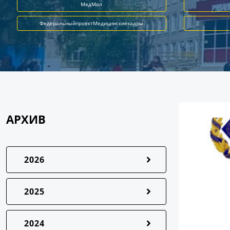
МедМол
ФедеральныйпроектМедицинскиекадры
АРХИВ
2026
2025
2024