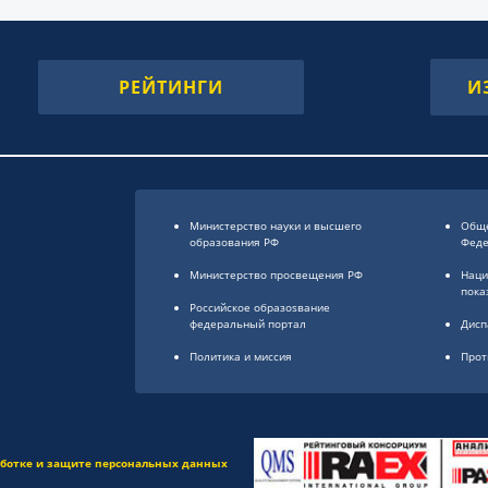
РЕЙТИНГИ
И
Министерство науки и высшего
Обще
образования РФ
Фед
Министерство просвещения РФ
Наци
пока
Российское образоsвание
федеральный портал
Дисп
Политика и миссия
Прот
аботке и защите персональных данных