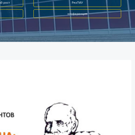
ий рост
РязГМУ
конференция