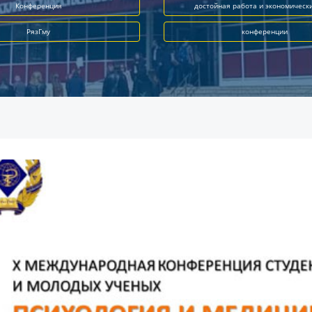
Конференция
достойная работа и экономическ
РязГму
конференции