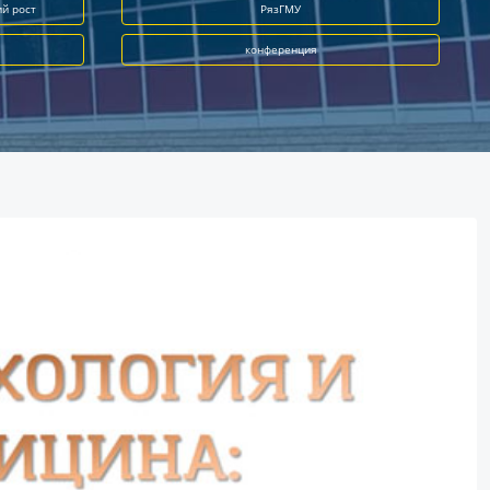
ий рост
РязГМУ
конференция