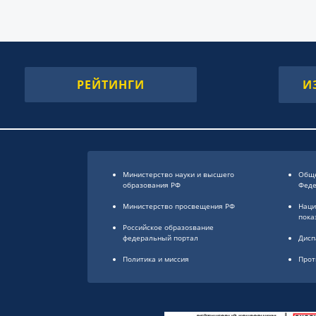
РЕЙТИНГИ
И
Министерство науки и высшего
Обще
образования РФ
Фед
Министерство просвещения РФ
Наци
пока
Российское образоsвание
федеральный портал
Дисп
Политика и миссия
Прот