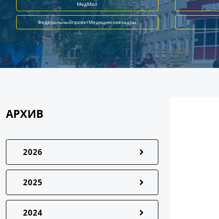
МедМол
ФедеральныйпроектМедицинскиекадры
АРХИВ
2026
2025
2024