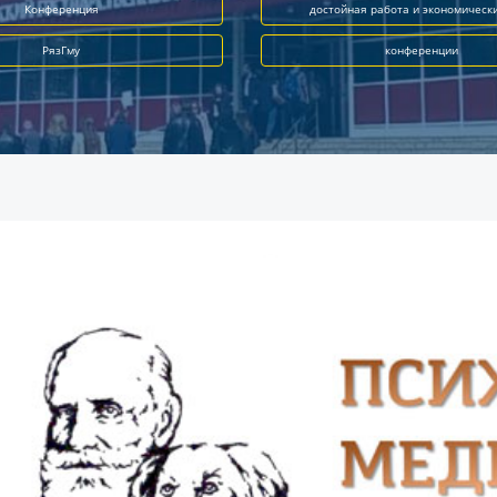
Конференция
достойная работа и экономическ
РязГму
конференции