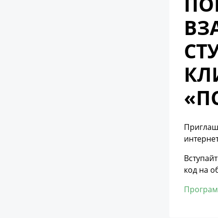
ПО
ВЗ
СТ
КЛ
«П
Приглаша
интерне
Вступай
код на о
Програ