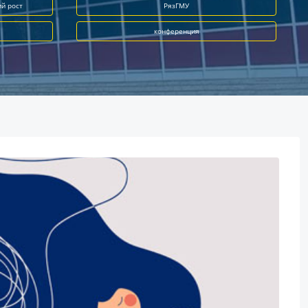
ий рост
РязГМУ
конференция