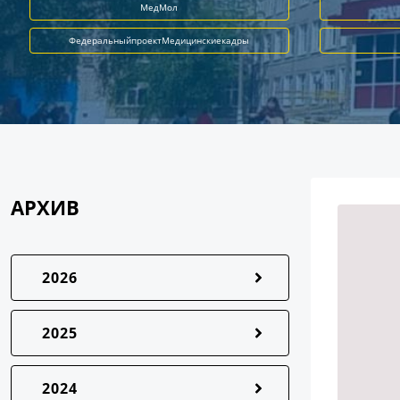
МедМол
ФедеральныйпроектМедицинскиекадры
АРХИВ
2026
2025
2024