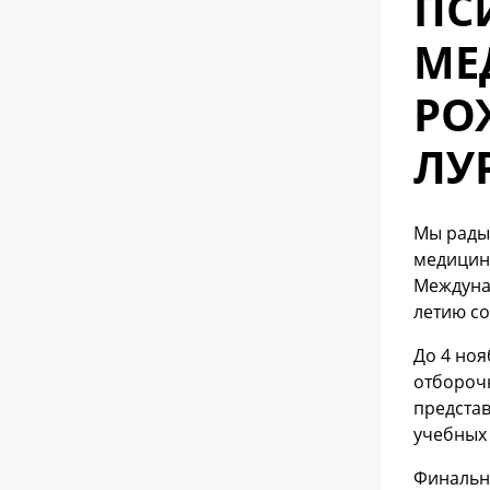
ПС
МЕ
РО
ЛУ
Мы рады 
медицина
Междуна
летию с
До 4 ноя
отборочн
представ
учебных 
Финальны