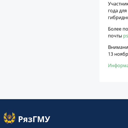
Участник
года для
гибридн
Более п
почты
ps
Внимание
13 ноябр
Информа