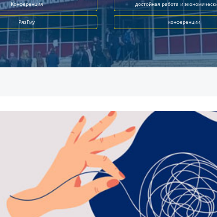
Конференция
достойная работа и экономическ
РязГму
конференции