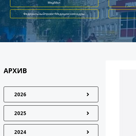
МедМол
ФедеральныйпроектМедицинскиекадры
АРХИВ
2026
2025
2024