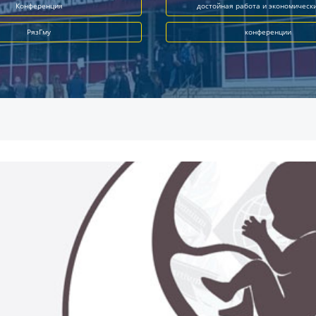
Конференция
достойная работа и экономическ
РязГму
конференции