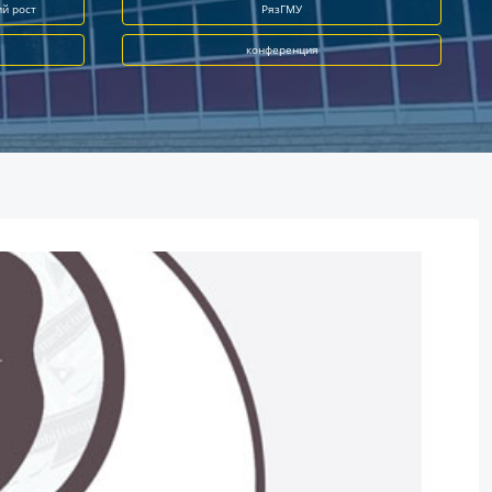
ий рост
РязГМУ
конференция