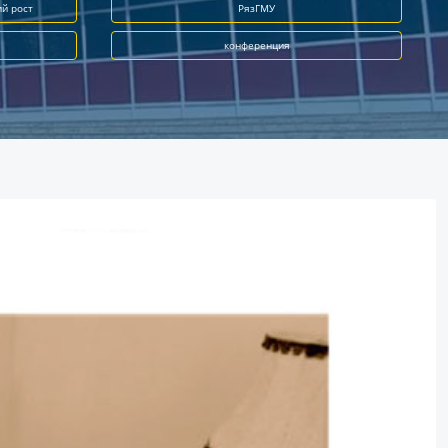
ий рост
РязГМУ
конференция