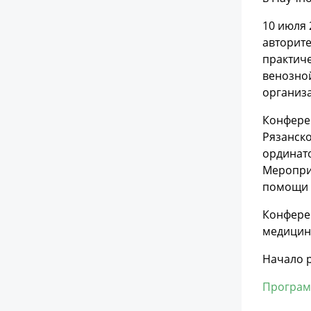
10 июля 
авторите
практич
венозно
организ
Конферен
Рязанско
ординат
Меропри
помощи 
Конферен
медицинс
Начало р
Програ