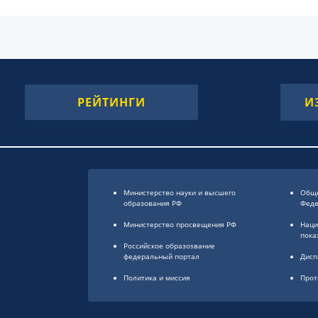
РЕЙТИНГИ
И
Министерство науки и высшего
Обще
образования РФ
Фед
Министерство просвещения РФ
Наци
пока
Российское образоsвание
федеральный портал
Дисп
Политика и миссия
Прот