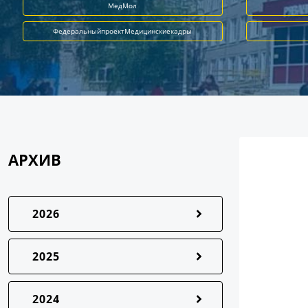
МедМол
ФедеральныйпроектМедицинскиекадры
АРХИВ
2026
2025
2024