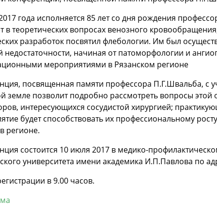
2017 года исполняется 85 лет со дня рождения професс
т в теоретических вопросах венозного кровообращения
еских разработок посвятил флебологии. Им был осущест
й недостаточности, начиная от патоморфологии и анги
ационными мероприятиями в Рязанском регионе
ция, посвященная памяти профессора П.Г.Швальба, с у
й земле позволит подробно рассмотреть вопросы этой об
оров, интересующихся сосудистой хирургией; практику
ятие будет способствовать их профессиональному рост
в регионе.
ция состоится 10 июля 2017 в медико-профилактическо
кого университета имени академика И.П.Павлова по адрес
егистрации в 9.00 часов.
мма