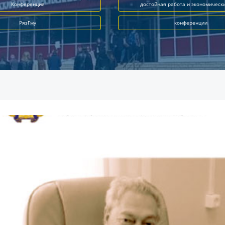
Конференция
достойная работа и экономическ
РязГму
конференции