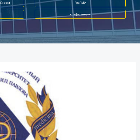
ий рост
РязГМУ
конференция