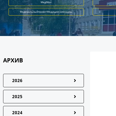
МедМол
ФедеральныйпроектМедицинскиекадры
АРХИВ
2026
2025
2024