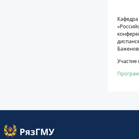
Кафедра
«Российс
конферен
диспансе
Баженова,
Участие 
Програ