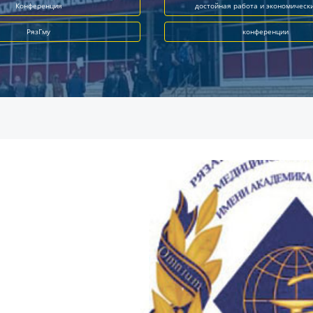
Конференция
достойная работа и экономическ
РязГму
конференции