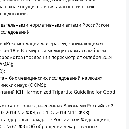
а в ходе осуществления диагностических
сследований.
нодательными нормативными актами Российской
исследований
и «Рекомендации для врачей, занимающихся
ятая 18-й Всемирной медицинской ассамблеей
пересмотра (последний пересмотр от октября 2024
WMA));
);
ам биомедицинских исследований на людях,
нских наук (CIOMS);
ий ICH Harmonized Tripartite Guideline for Good
 учетом поправок, внесенных Законами Российской
02.2014 N 2-ФКЗ, от 21.07.2014 N 11-ФКЗ):
аны здоровья граждан в Российской Федерации»;
0 г. № 61-ФЗ «Об обращении лекарственных