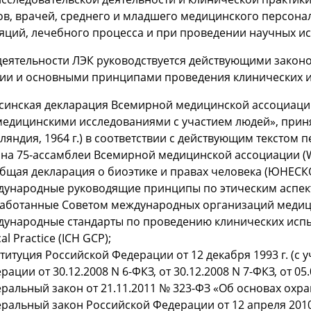
в, врачей, среднего и младшего медицинского персонал
яций, лечебного процесса и при проведении научных и
 деятельности ЛЭК руководствуется действующими зако
ии и основными принципами проведения клинических 
синская декларация Всемирной медицинской ассоциаци
едицинскими исследованиями с участием людей», прин
ляндия, 1964 г.) в соответствии с действующим текстом 
 на 75-ассамблеи Всемирной медицинской ассоциации (
бщая декларация о биоэтике и правах человека (ЮНЕСКО
ународные руководящие принципы по этическим аспект
аботанные Советом международных организаций медици
ународные стандарты по проведению клинических испытан
cal Practice (ICH GCP);
титуция Российской Федерации от 12 декабря 1993 г. (с
рации от 30.12.2008 N 6-ФКЗ, от 30.12.2008 N 7-ФКЗ, от 05.
ральный закон от 21.11.2011 № 323-ФЗ «Об основах охр
ральный закон Российской Федерации от 12 апреля 201