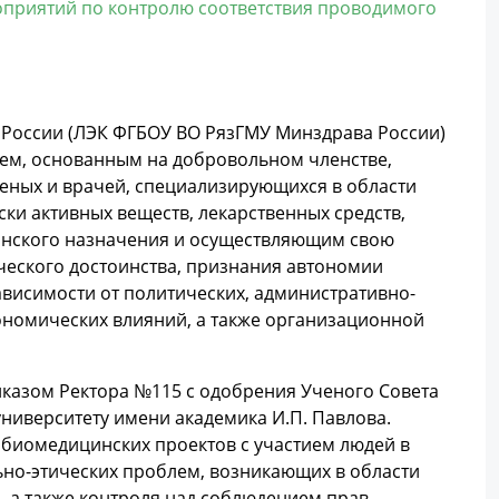
оприятий по контролю соответствия проводимого
России (ЛЭК ФГБОУ ВО РязГМУ Минздрава России)
м, основанным на добровольном членстве,
ченых и врачей, специализирующихся в области
ки активных веществ, лекарственных средств,
цинского назначения и осуществляющим свою
ческого достоинства, признания автономии
ависимости от политических, административно-
ономических влияний, а также организационной
казом Ректора №115 с одобрения Ученого Совета
университету имени академика И.П. Павлова.
 биомедицинских проектов с участием людей в
но-этических проблем, возникающих в области
, а также контроля над соблюдением прав