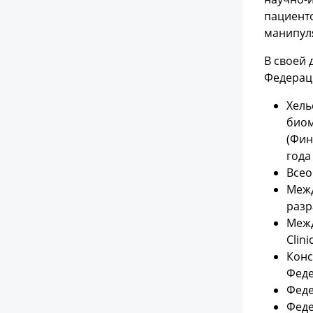
пациенто
манипул
В своей
Федерац
Хель
биом
(Фин
года
Всео
Межд
разр
Межд
Clini
Конс
Феде
Феде
Феде