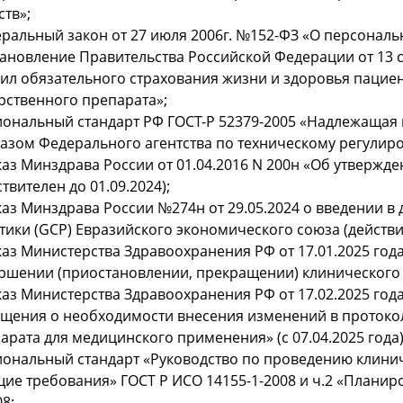
ств»;
ральный закон от 27 июля 2006г. №152-ФЗ «О персональ
ановление Правительства Российской Федерации от 13 
ил обязательного страхования жизни и здоровья пациен
рственного препарата»;
ональный стандарт РФ ГОСТ-Р 52379-2005 «Надлежащая к
азом Федерального агентства по техническому регулиров
аз Минздрава России от 01.04.2016 N 200н «Об утвержд
ствителен до 01.09.2024);
аз Минздрава России №274н от 29.05.2024 о введении 
тики (GCP) Евразийского экономического союза (действит
аз Министерства Здравоохранения РФ от 17.01.2025 го
ршении (приостановлении, прекращении) клинического 
аз Министерства Здравоохранения РФ от 17.02.2025 го
щения о необходимости внесения изменений в протокол
арата для медицинского применения» (с 07.04.2025 года
ональный стандарт «Руководство по проведению клинич
ие требования» ГОСТ Р ИСО 14155-1-2008 и ч.2 «Планир
08;