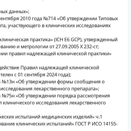
ных данных»;
сентября 2010 года №714 «Об утверждении Типовых
та, участвующего в клинических исследованиях
линическая практика» (ICH Е6 GCP), утвержденный
анию и метрологии от 27.09.2005 Х 232-ст;
ении правил надлежащей клинической практики»
в действие Правил надлежащей клинической
елен с 01 сентября 2024 года);
да №13н «Об утверждении формы сообщения о
исследования лекарственного препарата»;
да №75н «Об утверждении порядка рассмотрения
 клинического исследования лекарственного
)
еских испытаний медицинских изделий» ч.1
ование клинических испытаний» ГОСТ Р ИСО 14155-