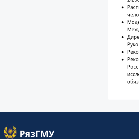
Расп
чело
Моде
Межд
Дире
Руко
Реко
Реко
Росс
иссл
обяз