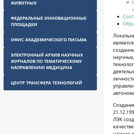
ЖИВОТНЫХ
Соот
ФЕДЕРАЛЬНЫЕ ИННОВАЦИОННЫЕ
Обра
ПЛОЩАДКИ
Локальн
ОФИС АКАДЕМИЧЕСКОГО ПИСЬМА
являетс
созданны
ЭЛЕКТРОННЫЙ АРХИВ НАУЧНЫХ
научных,
ЖУРНАЛОВ ПО ТЕМАТИЧЕСКОМУ
техноло
НАПРАВЛЕНИЮ МЕДИЦИНА
деятельн
личности
ЦЕНТР ТРАНСФЕРА ТЕХНОЛОГИЙ
управлен
автоном
Создани
21.12.19
ЛЭК созд
качеств
научно-и