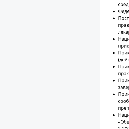
сред
Феде
Пост
прав
лека
Наци
прик
Прик
(дей
Прик
прак
Прик
заве
Прик
сооб
преп
Наци
«Общ
2-20