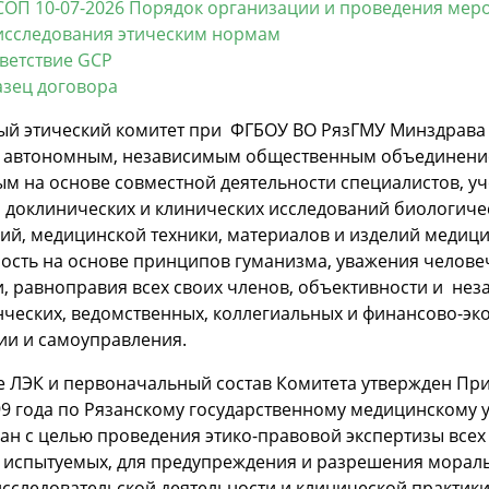
СОП 10-07-2026 Порядок организации и проведения мер
исследования этическим нормам
ветствие GCP
зец договора
ый этический комитет при ФГБОУ ВО РязГМУ Минздрава 
я автономным, независимым общественным объединение
м на основе совместной деятельности специалистов, у
 доклинических и клинических исследований биологичес
гий, медицинской техники, материалов и изделий меди
ость на основе принципов гуманизма, уважения челове
, равноправия всех своих членов, объективности и нез
ческих, ведомственных, коллегиальных и финансово-эк
ии и самоуправления.
е ЛЭК и первоначальный состав Комитета утвержден При
99 года по Рязанскому государственному медицинскому 
ан с целью проведения этико-правовой экспертизы всех
е испытуемых, для предупреждения и разрешения мораль
сследовательской деятельности и клинической практики