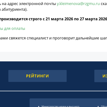
ь на адрес электронной почты
y.kleimenova@rzgmu.ru
ска
 абитуриента).
производится строго с 21 марта 2026 по 27 марта 202
ы для оплаты
вами свяжется специалист и проговорит дальнейшие шаг
РЕЙТИНГИ
И
Министерство науки и высшего
Обще