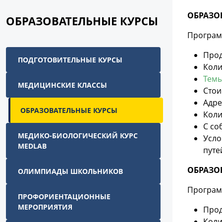
ОБРАЗО
ОБРАЗОВАТЕЛЬНЫЕ КУРСЫ
Програм
Прод
ПОДГОТОВИТЕЛЬНЫЕ КУРСЫ
Коли
Темы
МЕДИЦИНСКИЕ КЛАССЫ
Стои
Адре
ОБРАЗОВАТЕЛЬНЫЕ КУРСЫ
Коли
С со
МЕДИКО-БИОЛОГИЧЕСКИЙ КУРС
Усло
MEDLAB
путе
ОБРАЗО
ОЛИМПИАДЫ ШКОЛЬНИКОВ
Програм
ПРОФОРИЕНТАЦИОННЫЕ
МЕРОПРИЯТИЯ
Прод
Коли