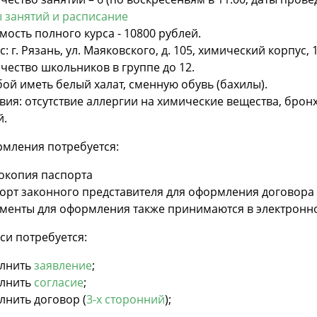
 занятий и расписание
мость полного курса - 10800 рублей.
с: г. Рязань, ул. Маяковского, д. 105, химический корпус, 
чество школьников в группе до 12.
бой иметь белый халат, сменную обувь (бахилы).
вия: отсутствие аллергии на химические вещества, бро
й.
рмления потребуется:
окопия паспорта
орт законного представителя для оформления договора 
менты для оформления также принимаются в электронн
си потребуется:
олнить
заявление
;
олнить
согласие
;
лнить договор (
3-х сторонний
);