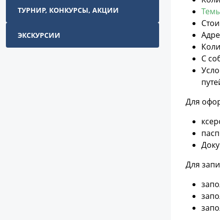
ТУРНИР, КОНКУРСЫ, АКЦИИ
Темы
Стои
Адре
ЭКСКУРСИИ
Коли
С со
Усло
путе
Для офо
ксер
пасп
Доку
Для запи
зап
зап
запо