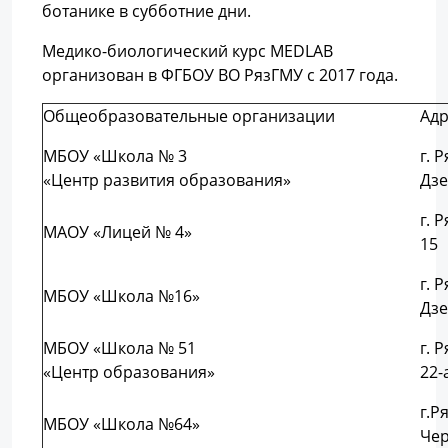
ботанике в субботние дни.
Медико-биологический курс MEDLAB
организован в ФГБОУ ВО РязГМУ с 2017 года.
Общеобразовательные организации
Адр
МБОУ «Школа № 3
г. Р
«Центр развития образования»
Дзе
г. 
МАОУ «Лицей № 4»
15
г. Р
МБОУ «Школа №16»
Дзе
МБОУ «Школа № 51
г. 
«Центр образования»
22-
г.Р
МБОУ «Школа №64»
Чер