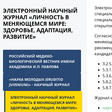
Электрон
ЭЛЕКТРОННЫЙ НАУЧНЫЙ
специал
ЖУРНАЛ «ЛИЧНОСТЬ В
специали
МЕНЯЮЩЕМСЯ МИРЕ:
открытом
ЗДОРОВЬЕ, АДАПТАЦИЯ,
РАЗВИТИЕ»
Согласно
меняющем
рекоменд
кандидат
РОССИЙСКИЙ МЕДИКО-
БИОЛОГИЧЕСКИЙ ВЕСТНИК ИМЕНИ
3.2.
АКАДЕМИКА И.П. ПАВЛОВА
5.3.
5.3.
«НАУКА МОЛОДЫХ (ERUDITIO
5.8.
JUVENIUM)» - НАУЧНЫЙ ЖУРНАЛ
5.8.
ЭЛЕКТРОННЫЙ НАУЧНЫЙ ЖУРНАЛ
Журнал и
«ЛИЧНОСТЬ В МЕНЯЮЩЕМСЯ МИРЕ:
науч
ЗДОРОВЬЕ, АДАПТАЦИЯ, РАЗВИТИЕ»