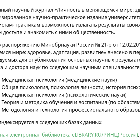
ный научный журнал «Личность в меняющемся мире: здо
изированное научно-практическое издание университет
стам-практикам возможность излагать результаты своих
 доступе и знакомить с ними общественность.
 распоряжению Минобрнауки России № 21-р от 12.02.201
ся мире: здоровье, адаптация, развитие» внесено в п
уемых для опубликования основных научных результато
а и доктора наук по следующим научным специальностя
5. Медицинская психология (медицинские науки)
1. Общая психология, психология личности, история псих
6. Медицинская психология (психологические науки)
2. Теория и методика обучения и воспитания (по областя
7. Методология и технология профессионального образов
ндексируется в следующих базах данных:
ная электронная библиотека eLIBRARY.RU/РИНЦ(Россия)
,