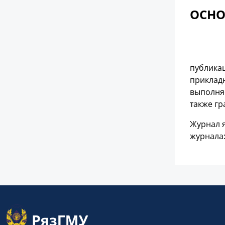
ОСНО
публика
прикладн
выполняе
также г
Журнал я
журнала