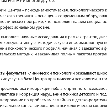
нтам РязГМУ и многое другое.
ии Центра – психодиагностическая, психологического 
ческого тренинга – оснащены современным оборудова
ностических программ, что позволяет нашим специали
профессиональном уровне.
 выполняя научные исследования в рамках грантов, дис
м консультативную, методическую и информационную п
ний психологического профиля, начиная с адекватной 
тельских методик, и заканчивая полным пакетом програ
ты факультета клинической психологии оказывают шир
ких услуг на базе Центра практической психологии, в то
профилактика и коррекция неблагоприятного психоэмоц
лактика и коррекция нарушений психики детского и под
льтирование по проблемам семейных и детско-родител
идуальное консультирование и психологическая корре