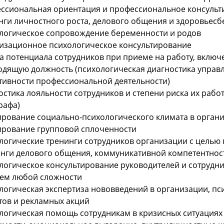
ссиональная ориентация и профессиональное консуль
нги личностного роста, делового общения и здоровьес
логическое сопровождение беременности и родов
изационное психологическое консультирование
а потенциала сотрудников при приеме на работу, включе
одящую должность (психологическая диагностика управл
тивности профессиональной деятельности)
остика лояльности сотрудников и степени риска их раб
рафа)
ирование социально-психологического климата в орган
рование групповой сплоченности
логические тренинги сотрудников организации с цель
инги делового общения, коммуникативной компетентнос
логическое консультирование руководителей и сотрудн
ем любой сложности
логическая экспертиза нововведений в организации, п
тов и рекламных акций
логическая помощь сотрудникам в кризисных ситуациях 