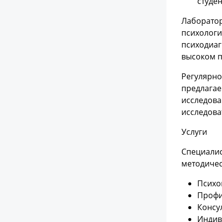
студе
Лаборатор
психологи
психодиаг
высоком 
Регулярно
предлагае
исследова
исследова
Услуги
Специалис
методичес
Психо
Профи
Консу
Индив