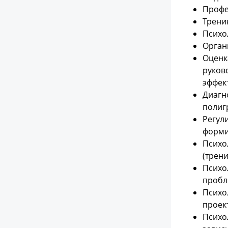
Профе
Трени
Психо
Орган
Оценк
руков
эффек
Диагн
полиг
Регул
форми
Психо
(трен
Психо
пробл
Психо
проек
Психо