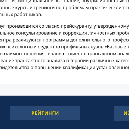
имости, эмоциональное выгорание, внутриличностные 
онные курсы и тренинги по проблемам практической пси
льных работников.
луг производится согласно прейскуранту, утвержденному
льное консультирование и коррекция личностных пробл
ентра реализуются программы дополнительного професс
их психологов и студентов профильных вузов «Базовые т
и взаимоотношения терапевт-клиент в трансактном анали
вание трансактного анализа в терапии различных кате
видетельства о повышении квалификации установленног
РЕЙТИНГИ
И