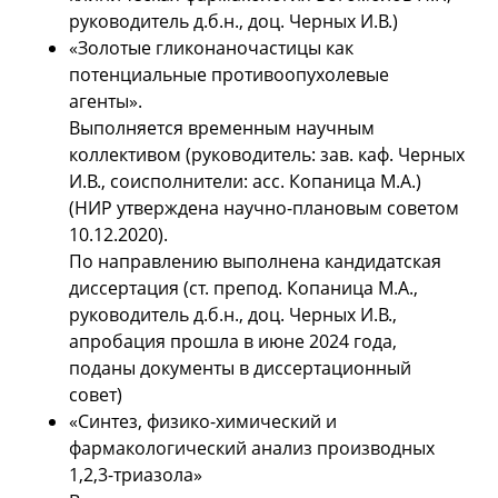
руководитель д.б.н., доц. Черных И.В.)
«Золотые гликонаночастицы как
потенциальные противоопухолевые
агенты».
Выполняется временным научным
коллективом (руководитель: зав. каф. Черных
И.В., соисполнители: асс. Копаница М.А.)
(НИР утверждена научно-плановым советом
10.12.2020).
По направлению выполнена кандидатская
диссертация (ст. препод. Копаница М.А.,
руководитель д.б.н., доц. Черных И.В.,
апробация прошла в июне 2024 года,
поданы документы в диссертационный
совет)
​«Синтез, физико-химический и
фармакологический анализ производных
1,2,3-триазола»