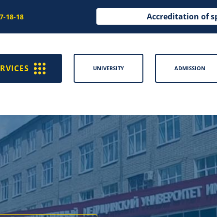
Accreditation of s
97-18-18
RVICES
UNIVERSITY
ADMISSION