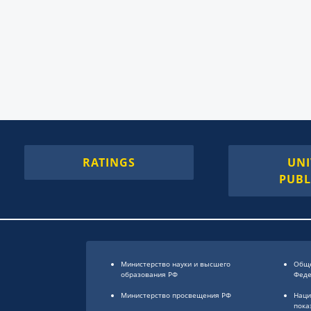
RATINGS
UNI
PUBL
Министерство науки и высшего
Обще
образования РФ
Фед
Министерство просвещения РФ
Наци
пока