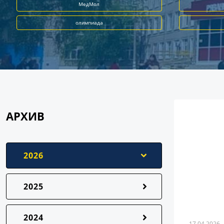
МедМол
олимпиада
АРХИВ
2026
2025
2024
17.04.2026