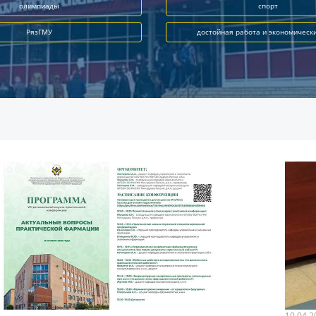
олимпиады
спорт
РязГМУ
достойная работа и экономическ
10.04.2