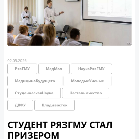
02.05.2026
РязГМУ
МедМол
НаукаРязГМУ
МедицинаБудущего
МолодыеУченые
СтуденческаяНаука
Наставничество
ДВФУ
Владивосток
СТУДЕНТ РЯЗГМУ СТАЛ
ПРИЗЕРОМ